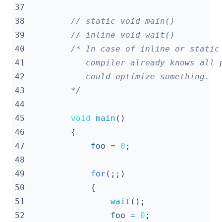
37
38
39
40
41
42
43
        */
44
45
void
main
()
46
{
47
foo
=
0
;
48
49
for
(;;)
50
{
51
wait
();
52
foo
=
0
;