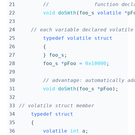
21
22
void
doSmth
(
foo_s
volatile
*
pF
23
24
25
typedef
volatile
struct
26
{
27
}
foo_s
;
28
foo_s
*
pFoo
=
0x10000
;
29
30
31
void
doSmth
(
foo_s
*
pFoo
);
32
33
34
typedef
struct
35
{
36
volatile
int
a
;