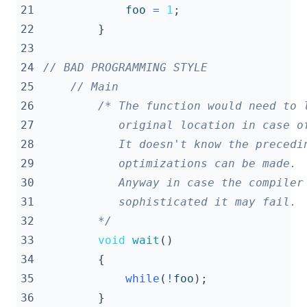
21
foo
=
1
;
22
}
23
24
25
26
27
28
29
30
31
32
        */
33
void
wait
()
34
{
35
while
(
!
foo
);
36
}