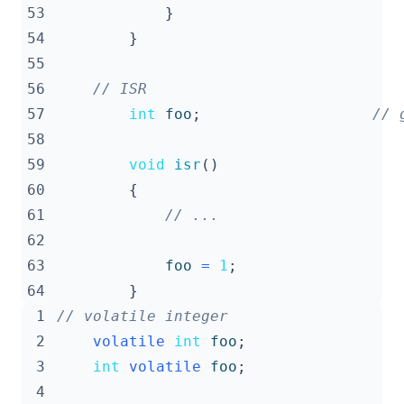
53
}
54
}
55
56
57
int
foo
;
58
59
void
isr
()
60
{
61
62
63
foo
=
1
;
64
}
 1
 2
volatile
int
foo
;
 3
int
volatile
foo
;
 4