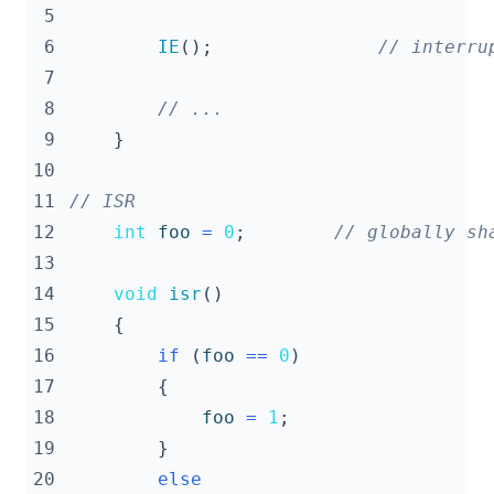
 5
 6
IE
();
 7
 8
 9
}
10
11
12
int
foo
=
0
;
13
14
void
isr
()
15
{
16
if
(
foo
==
0
)
17
{
18
foo
=
1
;
19
}
20
else