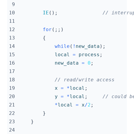
 9
10
IE
();
11
12
for
(;;)
13
{
14
while
(
!
new_data
);
15
local
=
process
;
16
new_data
=
0
;
17
18
19
x
=
*
local
;
20
y
=
*
local
;
21
*
local
=
x
/
2
;
22
}
23
}
24