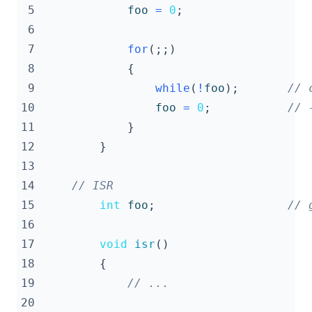
 5
foo
=
0
;
 6
 7
for
(;;)
 8
{
 9
while
(
!
foo
);
10
foo
=
0
;
11
}
12
}
13
14
15
int
foo
;
16
17
void
isr
()
18
{
19
20